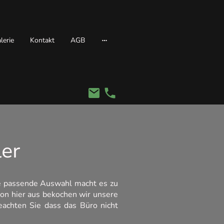
lerie
Kontakt
AGB
ler
die passende Auswahl macht es zu
von hier aus bekochen wir unsere
eachten Sie dass das Büro nicht