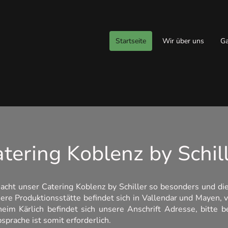
Startseite
Wir über uns
Ga
tering Koblenz by Schil
macht unser Catering Koblenz by Schiller so besonders und 
re Produktionsstätte befindet sich in Vallendar und Mayen, 
eim Kärlich befindet sich unsere Anschrift Adresse, bitte b
bsprache ist somit erforderlich.